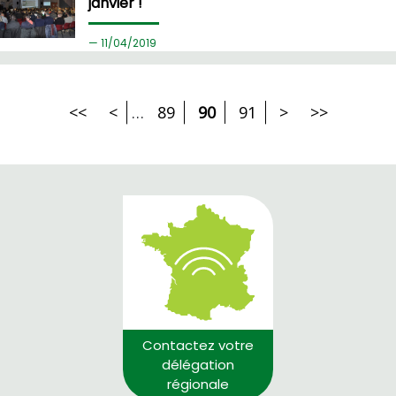
janvier !
11/
04/2019
<<
<
…
89
90
91
>
>>
Contactez votre
délégation
régionale