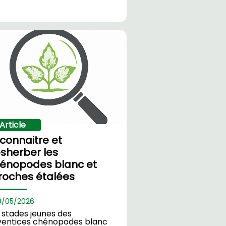
Article
connaitre et
sherber les
énopodes blanc et
roches étalées
8/
05/2026
 stades jeunes des
ventices chénopodes blanc