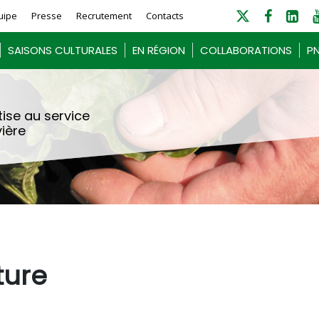
uipe
Presse
Recrutement
Contacts
SAISONS CULTURALES
EN RÉGION
COLLABORATIONS
PN
ise au service
vière
ture