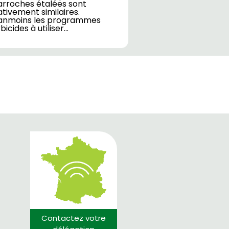
arroches étalées sont
ativement similaires.
anmoins les programmes
bicides à utiliser…
Contactez votre