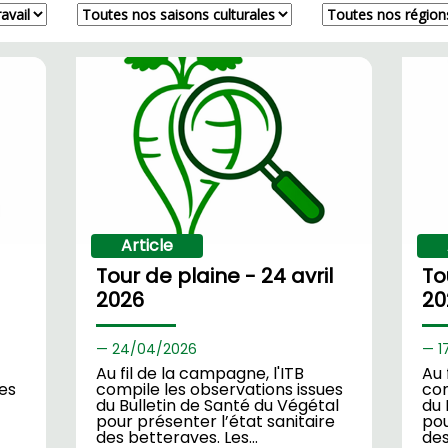
Article
Tour de plaine - 24 avril
To
2026
20
24/
04/2026
1
Au fil de la campagne, l'ITB
Au 
ues
compile les observations issues
com
du Bulletin de Santé du Végétal
du 
pour présenter l’état sanitaire
pou
des betteraves. Les…
des