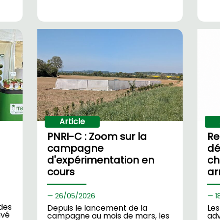
Article
PNRI-C : Zoom sur la
Re
campagne
dé
d'expérimentation en
ch
cours
ar
26/
05/2026
1
 des
Depuis le lancement de la
Les
ivé
campagne au mois de mars, les
ad