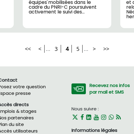
équipes mobilisées dans le
et 
cadre du PNRI-C poursuivent
rel
activement le suivi des…
Né
her
<<
<
…
3
4
5
…
>
>>
Contact
Recevez nos infos
Posez votre question
par mail et SMS
Espace presse
Accès directs
Nous suivre :
Emplois & stages
Nos partenaires
Plan du site
Informations légales
Accès utilisateurs