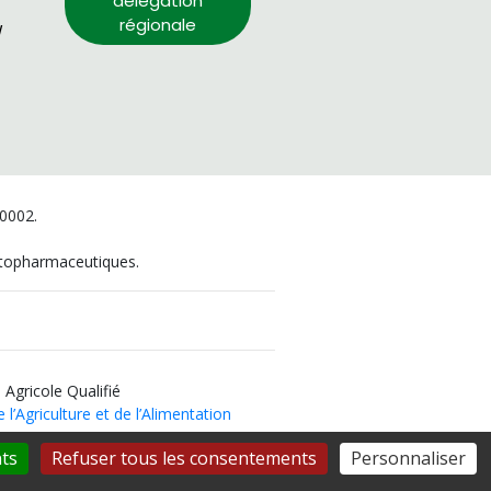
délégation
régionale
/
00002.
hytopharmaceutiques.
 Agricole Qualifié
 l’Agriculture et de l’Alimentation
ts
Refuser tous les consentements
Personnaliser