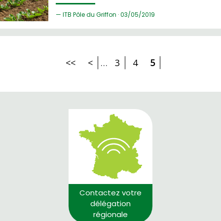
ITB Pôle du Griffon ·
03/
05/2019
<<
<
…
3
4
5
Contactez votre
délégation
régionale