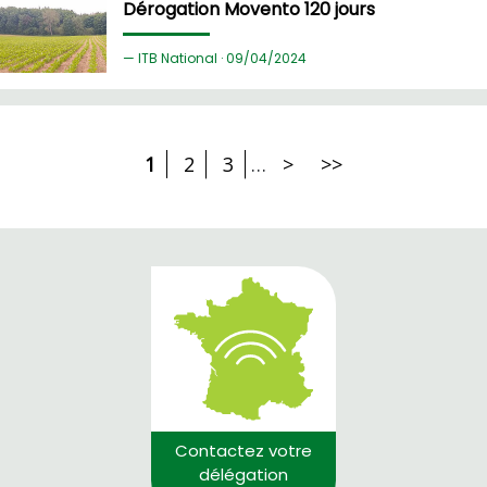
Dérogation Movento 120 jours
ITB National ·
09/
04/2024
1
2
3
…
>
>>
Contactez votre
délégation