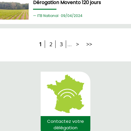
Dérogation Movento 120 jours
ITB National ·
09/
04/2024
1
2
3
…
>
>>
Contactez votre
délégation