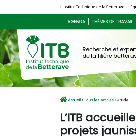
Panneau de gestion des cookies
L'Institut Technique de la Betterave
Eq
AGENDA
THÈMES DE TRAVAIL
Recherche et expert
de la filière bettera
Accueil
/
Tous les articles
/ Article
L’ITB accueill
projets jaunis