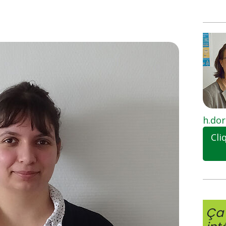
h.dor
Cli
Ça 