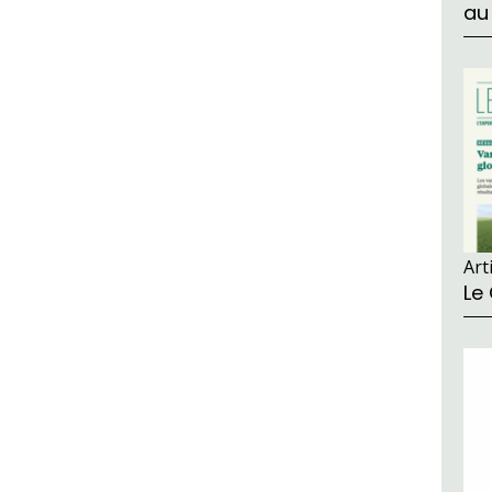
au
Art
Le