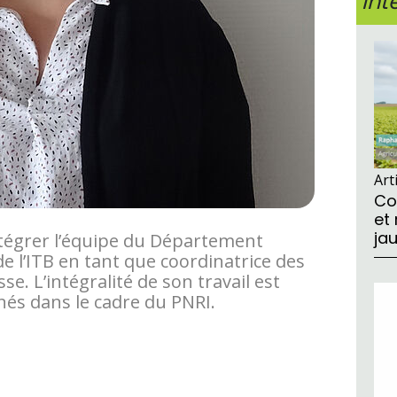
int
Art
Co
et
ja
ntégrer l’équipe du Département
de l’ITB en tant que coordinatrice des
se. L’intégralité de son travail est
és dans le cadre du PNRI.