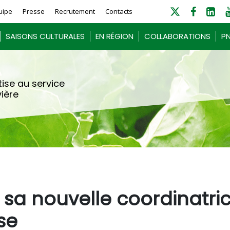
uipe
Presse
Recrutement
Contacts
SAISONS CULTURALES
EN RÉGION
COLLABORATIONS
PN
ise au service
vière
e sa nouvelle coordinatri
se