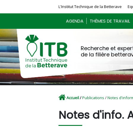
Panneau de gestion des cookies
L'Institut Technique de la Betterave
Eq
AGENDA
THÈMES DE TRAVAIL
Recherche et expert
de la filière bettera
Accueil
/
Publications
/
Notes d'infor
Notes d'info. 