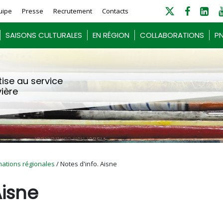
uipe
Presse
Recrutement
Contacts
SAISONS CULTURALES
EN RÉGION
COLLABORATIONS
PN
ise au service
vière
mations régionales
/ Notes d'info. Aisne
Aisne